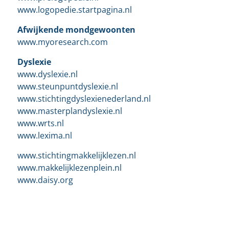
www.logopedie.startpagina.nl
Afwijkende mondgewoonten
www.myoresearch.com
Dyslexie
www.dyslexie.nl
www.steunpuntdyslexie.nl
www.stichtingdyslexienederland.nl
www.masterplandyslexie.nl
www.wrts.nl
www.lexima.nl
www.stichtingmakkelijklezen.nl
www.makkelijklezenplein.nl
www.daisy.org