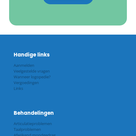
Handige links
Aanmelden
Veelgestelde vragen
Wanneer logopedie?
Vergoedingen
Links
Behandelingen
Articulatieproblemen
Taalproblemen
Afwijkend mondgedrag